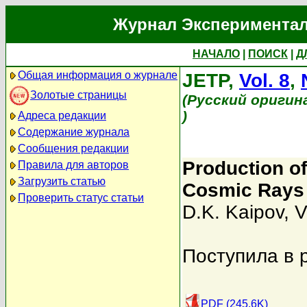
Журнал Экспериментал
НАЧАЛО
|
ПОИСК
|
Д
Общая информация о журнале
JETP,
Vol. 8
,
Золотые страницы
(Русский оригин
)
Адреса редакции
Содержание журнала
Сообщения редакции
Production o
Правила для авторов
Загрузить статью
Cosmic Rays 
Проверить статус статьи
D.K. Kaipov
,
V
Поступила в 
PDF (245.6K)