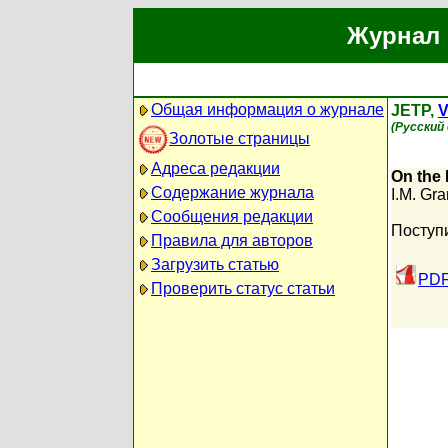
Журнал 
Общая информация о журнале
JETP,
V
(Русский
Золотые страницы
Адреса редакции
On the 
Содержание журнала
I.M. Gra
Сообщения редакции
Поступ
Правила для авторов
Загрузить статью
PDF
Проверить статус статьи