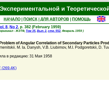
Экспериментальной и Теоретическо
НАЧАЛО
|
ПОИСК
|
ДЛЯ АВТОРОВ
|
ПОМОЩЬ
ol. 8
,
No 2
, p. 382 (February 1959)
 оригинал - ЖЭТФ,
Том 35
,
Вып. 2
,
стр. 552
, Февраль 1959 )
Problem of Angular Correlation of Secondary Particles Pro
menitskii. M. Ia. Danysh
,
V.B. Liubimov
,
M.I. Podgoretskii
,
D. Tu
ила в редакцию: 31 Мая 1958
 (269.4K)