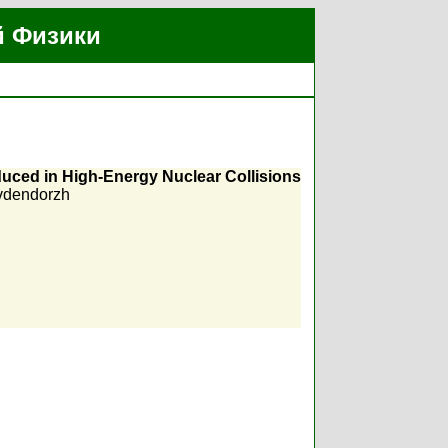
й Физики
duced in High-Energy Nuclear Collisions
vdendorzh