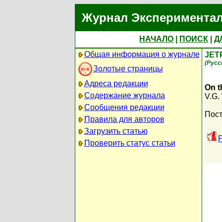
Журнал Экспериментал
НАЧАЛО
|
ПОИСК
|
Д
Общая информация о журнале
JET
(Русс
Золотые страницы
Адреса редакции
On 
Содержание журнала
V.G.
Сообщения редакции
Пост
Правила для авторов
Загрузить статью
Проверить статус статьи