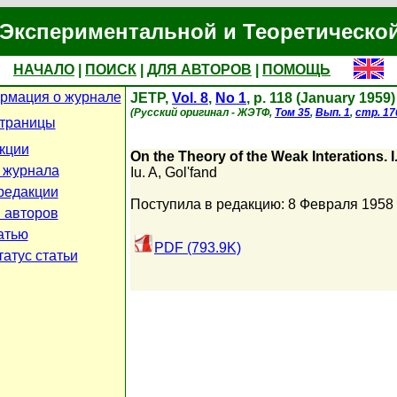
Экспериментальной и Теоретическо
НАЧАЛО
|
ПОИСК
|
ДЛЯ АВТОРОВ
|
ПОМОЩЬ
рмация о журнале
JETP,
Vol. 8
,
No 1
, p. 118 (January 1959)
(Русский оригинал - ЖЭТФ,
Том 35
,
Вып. 1
,
стр. 17
страницы
кции
On the Theory of the Weak Interations. I
 журнала
Iu. A
,
Gol'fand
редакции
Поступила в редакцию: 8 Февраля 1958
 авторов
атью
PDF (793.9K)
атус статьи