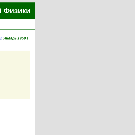
й Физики
0
, Январь 1959 )
.