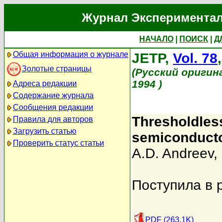
Журнал Экспериментал
НАЧАЛО
|
ПОИСК
|
Д
Общая информация о журнале
JETP,
Vol. 78
Золотые страницы
(Русский оригин
1994 )
Адреса редакции
Содержание журнала
Сообщения редакции
Thresholdles
Правила для авторов
Загрузить статью
semiconductor
Проверить статус статьи
A.D. Andreev
,
Поступила в 
PDF (263.1K)