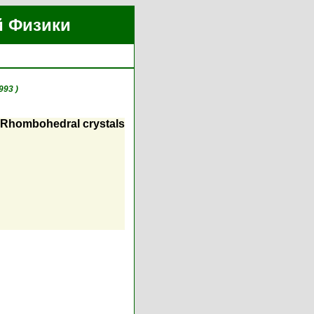
й Физики
993 )
. Rhombohedral crystals