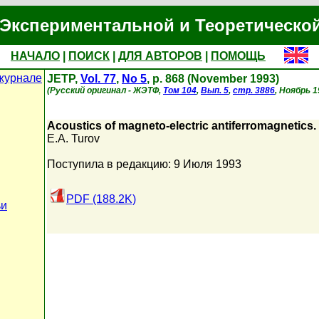
Экспериментальной и Теоретическо
НАЧАЛО
|
ПОИСК
|
ДЛЯ АВТОРОВ
|
ПОМОЩЬ
журнале
JETP,
Vol. 77
,
No 5
, p. 868 (November 1993)
(Русский оригинал - ЖЭТФ,
Том 104
,
Вып. 5
,
стр. 3886
, Ноябрь 1
Acoustics of magneto-electric antiferromagnetics
E.A. Turov
Поступила в редакцию: 9 Июля 1993
PDF (188.2K)
ьи