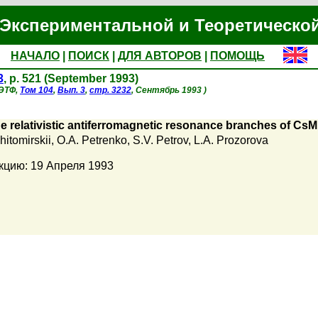
Экспериментальной и Теоретическо
НАЧАЛО
|
ПОИСК
|
ДЛЯ АВТОРОВ
|
ПОМОЩЬ
3
, p. 521 (September 1993)
ЖЭТФ,
Том 104
,
Вып. 3
,
стр. 3232
, Сентябрь 1993 )
the relativistic antiferromagnetic resonance branches of CsM
hitomirskii
,
O.A. Petrenko
,
S.V. Petrov
,
L.A. Prozorova
кцию: 19 Апреля 1993