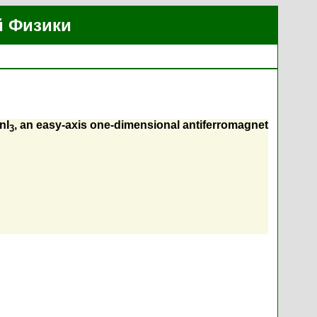
й Физики
nI
, an easy-axis one-dimensional antiferromagnet
3