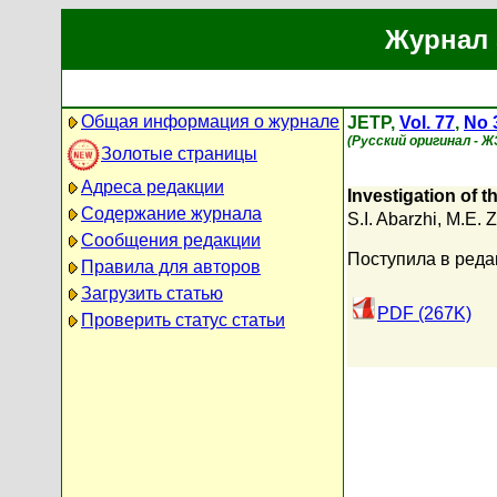
Журнал 
Общая информация о журнале
JETP,
Vol. 77
,
No 
(Русский оригинал - 
Золотые страницы
Адреса редакции
Investigation of 
Содержание журнала
S.I. Abarzhi
,
M.E. Z
Сообщения редакции
Поступила в реда
Правила для авторов
Загрузить статью
PDF (267K)
Проверить статус статьи