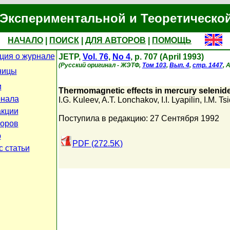
Экспериментальной и Теоретическо
НАЧАЛО
|
ПОИСК
|
ДЛЯ АВТОРОВ
|
ПОМОЩЬ
ия о журнале
JETP,
Vol. 76
,
No 4
, p. 707 (April 1993)
(Русский оригинал - ЖЭТФ,
Том 103
,
Вып. 4
,
стр. 1447
, 
ницы
и
Thermomagnetic effects in mercury selenide 
рнала
I.G. Kuleev
,
A.T. Lonchakov
,
I.I. Lyapilin
,
I.M. Tsi
кции
Поступила в редакцию: 27 Сентября 1992
торов
ю
PDF (272.5K)
с статьи