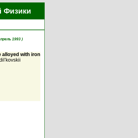
й Физики
Апрель 1993 )
alloyed with iron
dil'kovskii