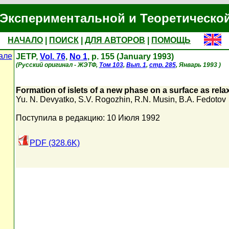
Экспериментальной и Теоретическо
НАЧАЛО
|
ПОИСК
|
ДЛЯ АВТОРОВ
|
ПОМОЩЬ
але
JETP,
Vol. 76
,
No 1
, p. 155 (January 1993)
(Русский оригинал - ЖЭТФ,
Том 103
,
Вып. 1
,
стр. 285
, Январь 1993 )
Formation of islets of a new phase on a surface as rela
Yu. N. Devyatko
,
S.V. Rogozhin
,
R.N. Musin
,
B.A. Fedotov
Поступила в редакцию: 10 Июля 1992
PDF (328.6K)