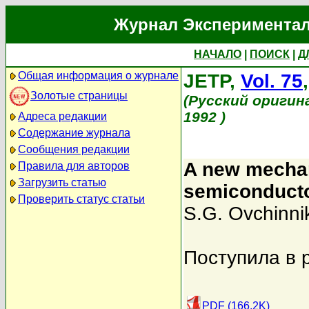
Журнал Экспериментал
НАЧАЛО
|
ПОИСК
|
Д
Общая информация о журнале
JETP,
Vol. 75
Золотые страницы
(Русский оригин
1992 )
Адреса редакции
Содержание журнала
Сообщения редакции
A new mechani
Правила для авторов
Загрузить статью
semiconductor
Проверить статус статьи
S.G. Ovchinni
Поступила в 
PDF (166.2K)