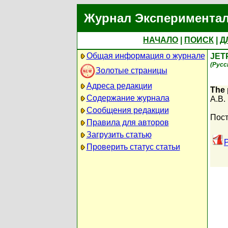
Журнал Экспериментал
НАЧАЛО
|
ПОИСК
|
Д
Общая информация о журнале
JET
(Русс
Золотые страницы
Адреса редакции
The 
Содержание журнала
A.B.
Сообщения редакции
Пост
Правила для авторов
Загрузить статью
Проверить статус статьи