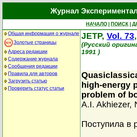
Журнал Экспериментал
НАЧАЛО
|
ПОИСК
|
Д
Общая информация о журнале
JETP,
Vol. 73
Золотые страницы
(Русский оригин
1991 )
Адреса редакции
Содержание журнала
Сообщения редакции
Quasiclassica
Правила для авторов
Загрузить статью
high-energy p
Проверить статус статьи
problem of b
A.I. Akhiezer
,
Поступила в 