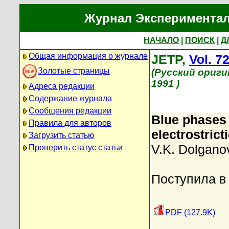
Журнал Экспериментал
НАЧАЛО
|
ПОИСК
|
Д
Общая информация о журнале
JETP,
Vol. 7
Золотые страницы
(Русский ориги
1991 )
Адреса редакции
Содержание журнала
Сообщения редакции
Blue phases i
Правила для авторов
electrostrict
Загрузить статью
V.K. Dolgano
Проверить статус статьи
Поступила в
PDF (127.9K)