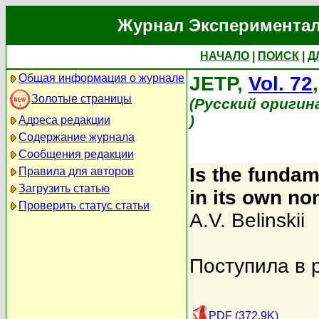
Журнал Экспериментал
НАЧАЛО
|
ПОИСК
|
Д
Общая информация о журнале
JETP,
Vol. 72
Золотые страницы
(Русский оригин
)
Адреса редакции
Содержание журнала
Сообщения редакции
Is the fundam
Правила для авторов
Загрузить статью
in its own no
Проверить статус статьи
A.V. Belinskii
Поступила в 
PDF (372.9K)