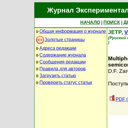
Журнал Экспериментал
НАЧАЛО
|
ПОИСК
|
Д
Общая информация о журнале
JETP,
V
(Русский
Золотые страницы
)
Адреса редакции
Содержание журнала
Multiph
Сообщения редакции
semico
Правила для авторов
D.F. Zar
Загрузить статью
Проверить статус статьи
Поступи
PDF (