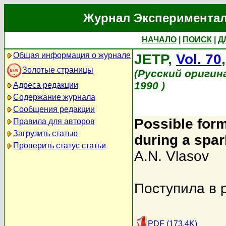
Журнал Экспериментал
НАЧАЛО
|
ПОИСК
|
Д
Общая информация о журнале
JETP,
Vol. 70
Золотые страницы
(Русский оригин
1990 )
Адреса редакции
Содержание журнала
Сообщения редакции
Possible form
Правила для авторов
Загрузить статью
during a spa
Проверить статус статьи
A.N. Vlasov
Поступила в 
PDF (173.4K)