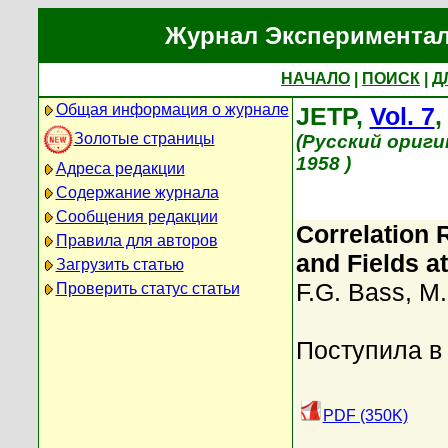
Журнал Экспериментал
НАЧАЛО
|
ПОИСК
|
Д
Общая информация о журнале
JETP,
Vol. 7
Золотые страницы
(Русский ориги
1958 )
Адреса редакции
Содержание журнала
Сообщения редакции
Correlation 
Правила для авторов
and Fields a
Загрузить статью
F.G. Bass
,
M.
Проверить статус статьи
Поступила в
PDF (350K)