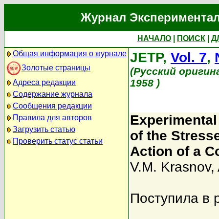
Журнал Экспериментал
НАЧАЛО
|
ПОИСК
|
Д
Общая информация о журнале
JETP,
Vol. 7
,
Золотые страницы
(Русский оригин
1958 )
Адреса редакции
Содержание журнала
Сообщения редакции
Experimental
Правила для авторов
Загрузить статью
of the Stress
Проверить статус статьи
Action of a C
V.M. Krasnov
,
Поступила в 