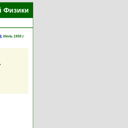
й Физики
9
, Июль 1958 )
7