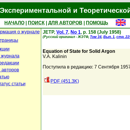
Экспериментальной и Теоретическо
НАЧАЛО
|
ПОИСК
|
ДЛЯ АВТОРОВ
|
ПОМОЩЬ
рмация о журнале
JETP,
Vol. 7
,
No 1
, p. 158 (July 1958)
(Русский оригинал - ЖЭТФ,
Том 34
,
Вып. 1
,
стр. 22
страницы
кции
Equation of State for Solid Argon
 журнала
V.A. Kalinin
редакции
Поступила в редакцию: 7 Сентября 195
 авторов
атью
PDF (451.3K)
атус статьи