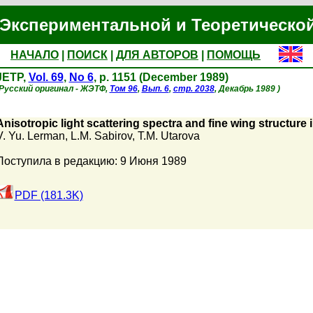
Экспериментальной и Теоретическо
НАЧАЛО
|
ПОИСК
|
ДЛЯ АВТОРОВ
|
ПОМОЩЬ
JETP,
Vol. 69
,
No 6
, p. 1151 (December 1989)
(Русский оригинал - ЖЭТФ,
Том 96
,
Вып. 6
,
стр. 2038
, Декабрь 1989 )
Anisotropic light scattering spectra and fine wing structure 
V. Yu. Lerman
,
L.M. Sabirov
,
T.M. Utarova
Поступила в редакцию: 9 Июня 1989
PDF (181.3K)