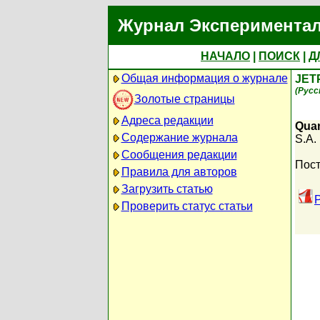
Журнал Экспериментал
НАЧАЛО
|
ПОИСК
|
Д
Общая информация о журнале
JET
(Русс
Золотые страницы
Адреса редакции
Quan
Содержание журнала
S.A.
Сообщения редакции
Пост
Правила для авторов
Загрузить статью
Проверить статус статьи