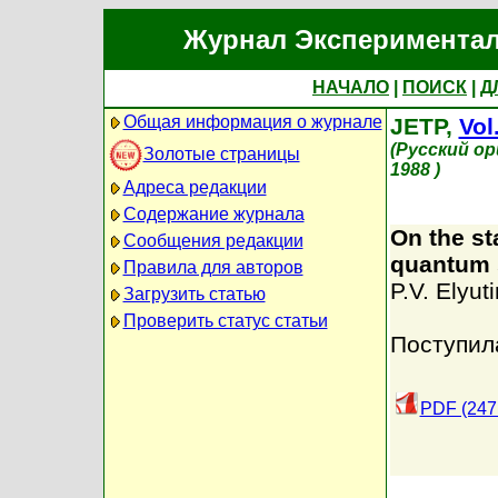
Журнал Экспериментал
НАЧАЛО
|
ПОИСК
|
Д
Общая информация о журнале
JETP,
Vol
(Русский о
Золотые страницы
1988 )
Адреса редакции
Содержание журнала
On the st
Сообщения редакции
quantum 
Правила для авторов
P.V. Elyuti
Загрузить статью
Проверить статус статьи
Поступил
PDF (247