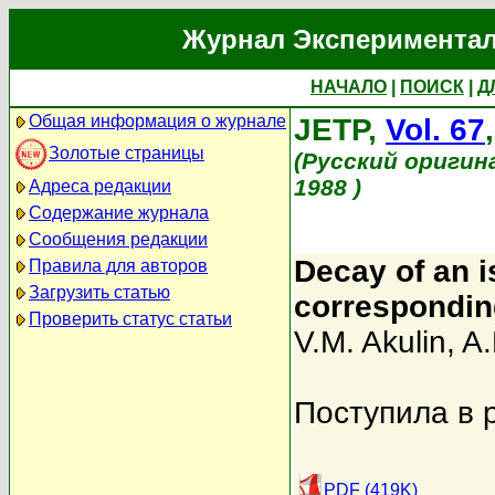
Журнал Экспериментал
НАЧАЛО
|
ПОИСК
|
Д
Общая информация о журнале
JETP,
Vol. 67
Золотые страницы
(Русский оригин
1988 )
Адреса редакции
Содержание журнала
Сообщения редакции
Decay of an i
Правила для авторов
Загрузить статью
corresponding
Проверить статус статьи
V.M. Akulin
,
A.
Поступила в 
PDF (419K)