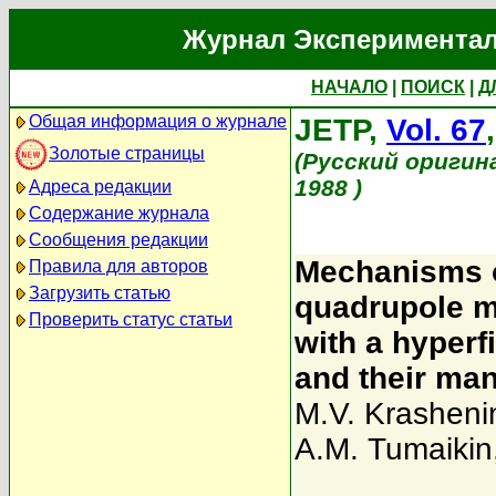
Журнал Экспериментал
НАЧАЛО
|
ПОИСК
|
Д
Общая информация о журнале
JETP,
Vol. 67
Золотые страницы
(Русский оригин
1988 )
Адреса редакции
Содержание журнала
Сообщения редакции
Mechanisms o
Правила для авторов
Загрузить статью
quadrupole m
Проверить статус статьи
with a hyperf
and their man
M.V. Krasheni
A.M. Tumaikin