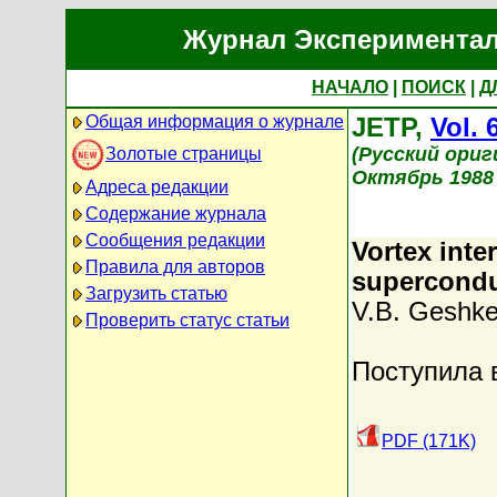
Журнал Экспериментал
НАЧАЛО
|
ПОИСК
|
Д
Общая информация о журнале
JETP,
Vol. 
(Русский ориг
Золотые страницы
Октябрь 1988 
Адреса редакции
Содержание журнала
Сообщения редакции
Vortex inte
Правила для авторов
supercondu
Загрузить статью
V.B. Geshke
Проверить статус статьи
Поступила 
PDF (171K)