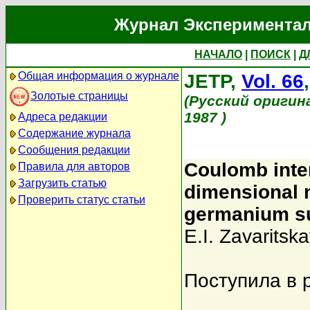
Журнал Экспериментал
НАЧАЛО
|
ПОИСК
|
Д
Общая информация о журнале
JETP,
Vol. 66
Золотые страницы
(Русский оригин
1987 )
Адреса редакции
Содержание журнала
Сообщения редакции
Coulomb inter
Правила для авторов
Загрузить статью
dimensional m
Проверить статус статьи
germanium s
E.I. Zavaritsk
Поступила в 