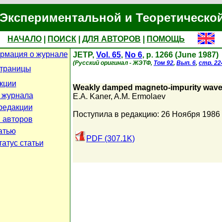
Экспериментальной и Теоретическо
НАЧАЛО
|
ПОИСК
|
ДЛЯ АВТОРОВ
|
ПОМОЩЬ
рмация о журнале
JETP,
Vol. 65
,
No 6
, p. 1266 (June 1987)
(Русский оригинал - ЖЭТФ,
Том 92
,
Вып. 6
,
стр. 22
страницы
кции
Weakly damped magneto-impurity waves
 журнала
E.A. Kaner
,
A.M. Ermolaev
редакции
Поступила в редакцию: 26 Ноября 1986
 авторов
атью
PDF (307.1K)
атус статьи