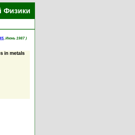
й Физики
45
, Июнь 1987 )
 in metals