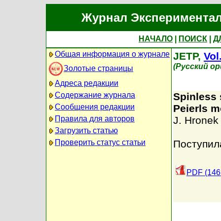
Журнал Экспериментал
НАЧАЛО
|
ПОИСК
|
Д
Общая информация о журнале
JETP,
Vol
(Русский о
Золотые страницы
Адреса редакции
Содержание журнала
Spinless 
Сообщения редакции
Peierls m
Правила для авторов
J. Hronek
Загрузить статью
Проверить статус статьи
Поступил
PDF (146