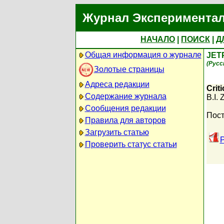
Журнал Экспериментал
НАЧАЛО
|
ПОИСК
|
Д
Общая информация о журнале
JET
(Русс
Золотые страницы
Адреса редакции
Crit
Содержание журнала
B.I. 
Сообщения редакции
Пост
Правила для авторов
Загрузить статью
P
Проверить статус статьи