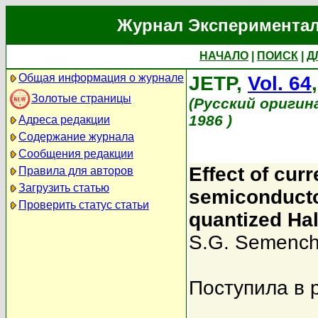
Журнал Экспериментал
НАЧАЛО
|
ПОИСК
|
Д
Общая информация о журнале
JETP,
Vol. 64
Золотые страницы
(Русский оригин
1986 )
Адреса редакции
Содержание журнала
Сообщения редакции
Effect of curr
Правила для авторов
Загрузить статью
semiconducto
Проверить статус статьи
quantized Hal
S.G. Semenchi
Поступила в 