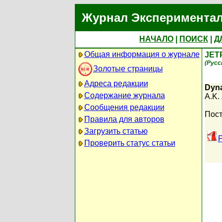
Журнал Экспериментал
НАЧАЛО
|
ПОИСК
|
Д
Общая информация о журнале
JET
(Русс
Золотые страницы
Адреса редакции
Dyna
Содержание журнала
A.K.
Сообщения редакции
Пост
Правила для авторов
Загрузить статью
P
Проверить статус статьи