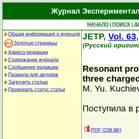
Журнал Экспериментал
НАЧАЛО
|
ПОИСК
|
Д
Общая информация о журнале
JETP,
Vol. 63
Золотые страницы
(Русский оригин
Адреса редакции
Содержание журнала
Resonant pro
Сообщения редакции
Правила для авторов
three charged
Загрузить статью
M. Yu. Kuchie
Проверить статус статьи
Поступила в 
PDF (236.8K)