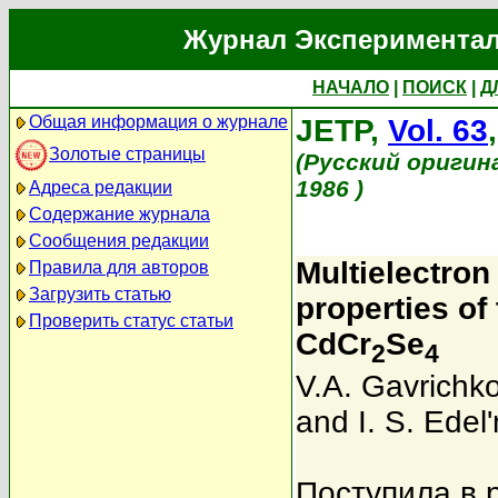
Журнал Экспериментал
НАЧАЛО
|
ПОИСК
|
Д
Общая информация о журнале
JETP,
Vol. 63
Золотые страницы
(Русский оригин
1986 )
Адреса редакции
Содержание журнала
Сообщения редакции
Multielectron
Правила для авторов
Загрузить статью
properties of
Проверить статус статьи
CdCr
Se
2
4
V.A. Gavrichk
and I. S. Edel
Поступила в 