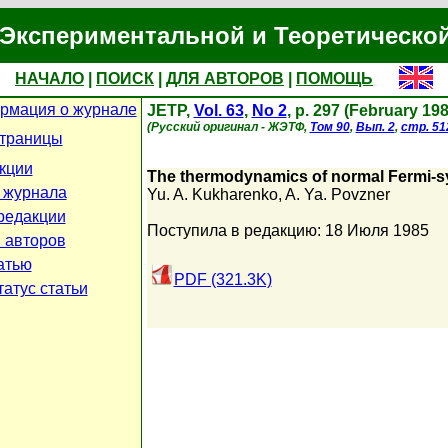
Экспериментальной и Теоретическо
НАЧАЛО
|
ПОИСК
|
ДЛЯ АВТОРОВ
|
ПОМОЩЬ
рмация о журнале
JETP,
Vol. 63
,
No 2
, p. 297 (February 198
(Русский оригинал - ЖЭТФ,
Том 90
,
Вып. 2
,
стр. 51
страницы
кции
The thermodynamics of normal Fermi-
 журнала
Yu. A. Kukharenko
,
A. Ya. Povzner
редакции
Поступила в редакцию: 18 Июля 1985
 авторов
атью
PDF (321.3K)
атус статьи