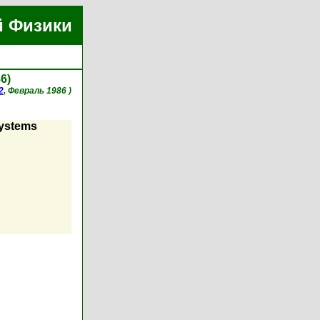
й Физики
6)
2
, Февраль 1986 )
systems