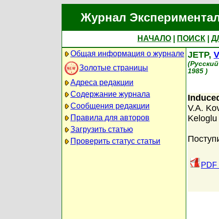
Журнал Экспериментал
НАЧАЛО
|
ПОИСК
|
Д
Общая информация о журнале
JETP,
V
(Русский
Золотые страницы
1985 )
Адреса редакции
Содержание журнала
Induced
Сообщения редакции
V.A. Kov
Правила для авторов
Keloglu
Загрузить статью
Поступ
Проверить статус статьи
PDF 