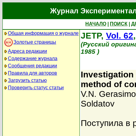
Журнал Экспериментал
НАЧАЛО
|
ПОИСК
|
Д
Общая информация о журнале
JETP,
Vol. 62
Золотые страницы
(Русский оригин
1985 )
Адреса редакции
Содержание журнала
Сообщения редакции
Investigatio
Правила для авторов
Загрузить статью
method of co
Проверить статус статьи
V.N. Gerasimo
Soldatov
Поступила в 