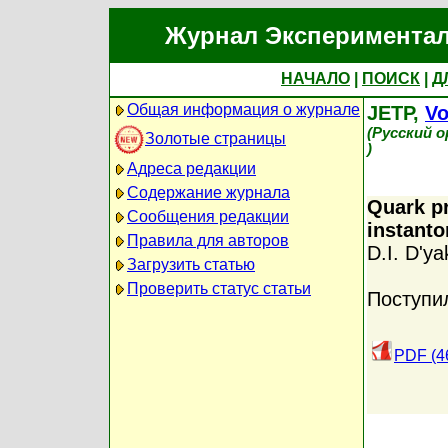
Журнал Экспериментал
НАЧАЛО
|
ПОИСК
|
Д
Общая информация о журнале
JETP,
Vo
(Русский 
Золотые страницы
)
Адреса редакции
Содержание журнала
Quark pr
Сообщения редакции
instant
Правила для авторов
D.I. D'y
Загрузить статью
Проверить статус статьи
Поступи
PDF (4