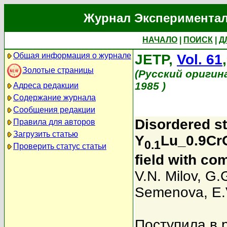
Журнал Экспериментал
НАЧАЛО
|
ПОИСК
|
Д
Общая информация о журнале
JETP,
Vol. 61
Золотые страницы
(Русский оригин
1985 )
Адреса редакции
Содержание журнала
Сообщения редакции
Disordered sta
Правила для авторов
Загрузить статью
Y
Lu_0.9Cr
0.1
Проверить статус статьи
field with co
V.N. Milov
,
G.G
Semenova
,
E.
Поступила в 