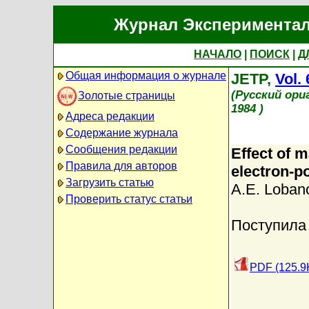
Журнал Экспериментал
НАЧАЛО
|
ПОИСК
|
Д
Общая информация о журнале
JETP,
Vol. 
(Русский ори
Золотые страницы
1984 )
Адреса редакции
Содержание журнала
Сообщения редакции
Effect of m
Правила для авторов
electron-po
Загрузить статью
A.E. Loban
Проверить статус статьи
Поступила 
PDF (125.9