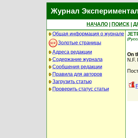
Журнал Экспериментал
НАЧАЛО
|
ПОИСК
|
Д
Общая информация о журнале
JET
(Русс
Золотые страницы
Адреса редакции
On t
Содержание журнала
N.F.
Сообщения редакции
Пост
Правила для авторов
Загрузить статью
Проверить статус статьи