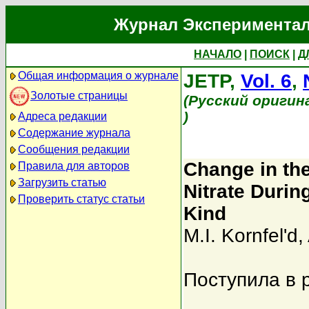
Журнал Экспериментал
НАЧАЛО
|
ПОИСК
|
Д
Общая информация о журнале
JETP,
Vol. 6
,
Золотые страницы
(Русский оригин
)
Адреса редакции
Содержание журнала
Сообщения редакции
Change in the
Правила для авторов
Загрузить статью
Nitrate Durin
Проверить статус статьи
Kind
M.I. Kornfel'd
,
Поступила в 