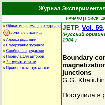
Журнал Экспериментал
НАЧАЛО
|
ПОИСК
|
Д
Общая информация о журнале
JETP,
Vol. 59
Золотые страницы
(Русский оригин
1984 )
Адреса редакции
Содержание журнала
Сообщения редакции
Boundary cond
Правила для авторов
Загрузить статью
magnetization
Проверить статус статьи
junctions
G.G. Khaliullin
Поступила в 