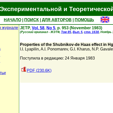
Экспериментальной и Теоретическо
НАЧАЛО
|
ПОИСК
|
ДЛЯ АВТОРОВ
|
ПОМОЩЬ
о журнале
JETP,
Vol. 58
,
No 5
, p. 953 (November 1983)
(Русский оригинал - ЖЭТФ,
Том 85
,
Вып. 5
,
стр. 1638
, Ноябрь 
Properties of the Shubnikov-de Haas effect in 
а
I.I. Lyapilin
,
A.I. Ponomarev
,
G.I. Kharus
,
N.P. Gaval
и
Поступила в редакцию: 24 Января 1983
в
PDF (230.6K)
тьи