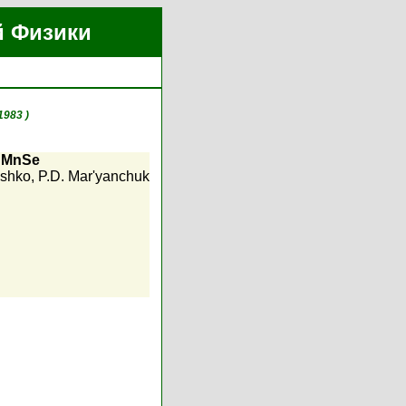
й Физики
1983 )
HgMnSe
eshko
,
P.D. Mar'yanchuk