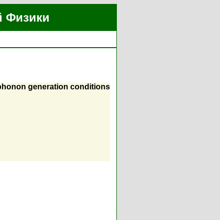
й Физики
 phonon generation conditions