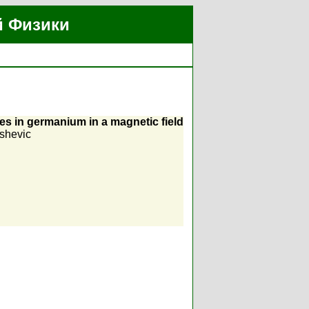
й Физики
s in germanium in a magnetic field
ashevic