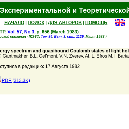
Экспериментальной и Теоретическо
НАЧАЛО
|
ПОИСК
|
ДЛЯ АВТОРОВ
|
ПОМОЩЬ
TP,
Vol. 57
,
No 3
, p. 656 (March 1983)
сский оригинал - ЖЭТФ,
Том 84
,
Вып. 3
,
стр. 1129
, Март 1983 )
ergy spectrum and quasibound Coulomb states of light hole
F. Gantmakher
,
B.L. Gel'mont
,
V.N. Zverev
,
Al. L. Efros M. I. Bart
ступила в редакцию: 17 Августа 1982
PDF (313.3K)