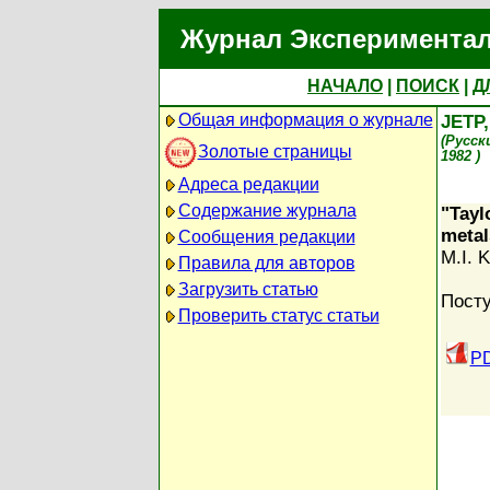
Журнал Экспериментал
НАЧАЛО
|
ПОИСК
|
Д
Общая информация о журнале
JETP
(Русск
Золотые страницы
1982 )
Адреса редакции
Содержание журнала
"Tayl
metal
Сообщения редакции
M.I. 
Правила для авторов
Загрузить статью
Посту
Проверить статус статьи
PD