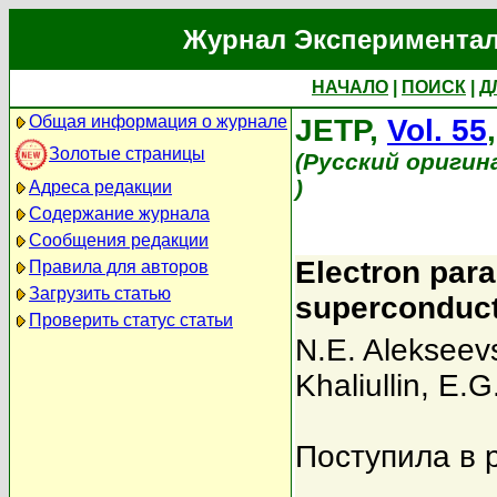
Журнал Экспериментал
НАЧАЛО
|
ПОИСК
|
Д
Общая информация о журнале
JETP,
Vol. 55
Золотые страницы
(Русский оригин
)
Адреса редакции
Содержание журнала
Сообщения редакции
Electron par
Правила для авторов
Загрузить статью
superconduct
Проверить статус статьи
N.E. Alekseevs
Khaliullin
,
E.G
Поступила в 