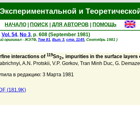
Экспериментальной и Теоретическо
НАЧАЛО
|
ПОИСК
|
ДЛЯ АВТОРОВ
|
ПОМОЩЬ
,
Vol. 54
,
No 3
, p. 608 (September 1981)
ий оригинал - ЖЭТФ,
Том 81
,
Вып. 3
,
стр. 1145
, Сентябрь 1981 )
119
fine interactions of
Sn
impurities in the surface layers 
2+
Fabrichnyi
,
A.N. Protskii
,
V.P. Gorkov
,
Tran Minh Duc
,
G. Demaz
пила в редакцию: 3 Марта 1981
DF (181.9K)