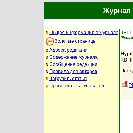
Журнал 
Общая информация о журнале
JETP
(Русск
Золотые страницы
Адреса редакции
Hyper
Содержание журнала
F.B. 
Сообщения редакции
Посту
Правила для авторов
Загрузить статью
P
Проверить статус статьи