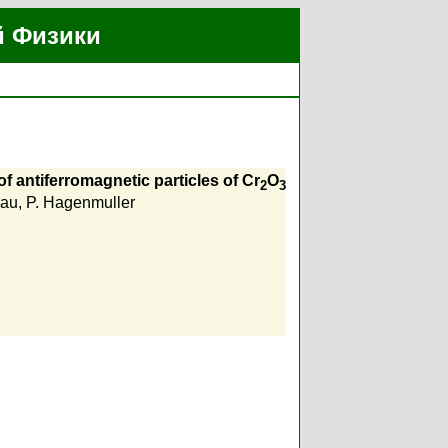
й Физики
of antiferromagnetic particles of Cr
O
2
3
eau
,
P. Hagenmuller