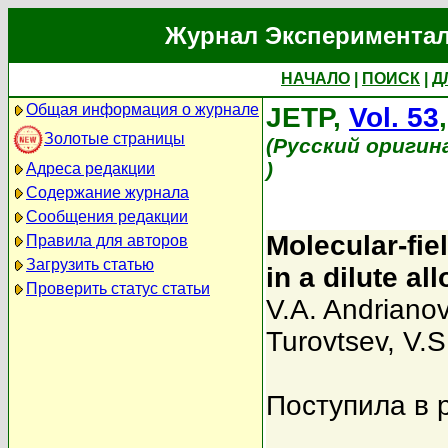
Журнал Экспериментал
НАЧАЛО
|
ПОИСК
|
Д
Общая информация о журнале
JETP,
Vol. 53
Золотые страницы
(Русский оригин
)
Адреса редакции
Содержание журнала
Сообщения редакции
Molecular-fie
Правила для авторов
Загрузить статью
in a dilute al
Проверить статус статьи
V.A. Andriano
Turovtsev
,
V.S
Поступила в 