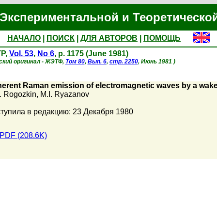
Экспериментальной и Теоретическо
НАЧАЛО
|
ПОИСК
|
ДЛЯ АВТОРОВ
|
ПОМОЩЬ
P,
Vol. 53
,
No 6
, p. 1175 (June 1981)
ский оригинал - ЖЭТФ,
Том 80
,
Вып. 6
,
стр. 2250
, Июнь 1981 )
erent Raman emission of electromagnetic waves by a wake 
. Rogozkin
,
M.I. Ryazanov
тупила в редакцию: 23 Декабря 1980
PDF (208.6K)